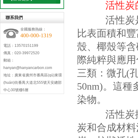
活性炭
活性炭是
聯系我們
全國服務熱線：
比表面積和豐
400-000-1319
殼、椰殼等含
電話：13570151199
傳真：020-39972520
際純粹與應用
郵箱：
hanyan@hanyancarbon.com
三類：微孔(孔
地址：廣東省廣州市番禺區(qū)東環
(huán)街番禺大道北555號天安總部
50nm)。
中心30號樓6層
染物。
活性炭按
炭和合成材料活