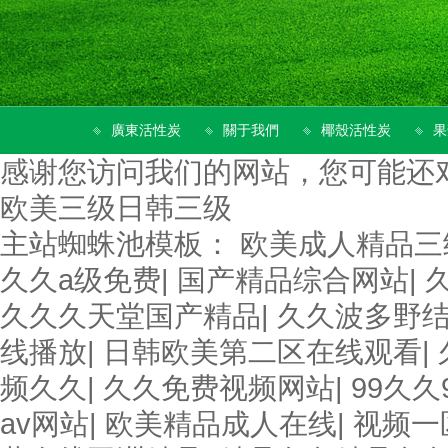
廣東活性炭
關于我們
椰殼活性炭
果
感谢您访问我们的网站，您可能还
欧美三级日韩三级
主站蜘蛛池模板：
欧美成人精品三
久久a级免费
|
国产精品综合网站
|
久久久天堂国产精品
|
久久波多野
线播放
|
日韩欧美第二区在线观看
|
频久久
|
久久免费视频网站
|
99久久
av网站
|
欧美精品成人在线
|
视频一