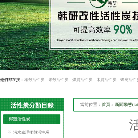
他們都在搜：
椰殼活性炭
果殼活性炭
煤質活性炭
木質活性炭
蜂窩活性
活性炭分類目錄
當前位置：
首頁
»
新聞動態(tài
椰殼活性炭
污水處理椰殼活性炭