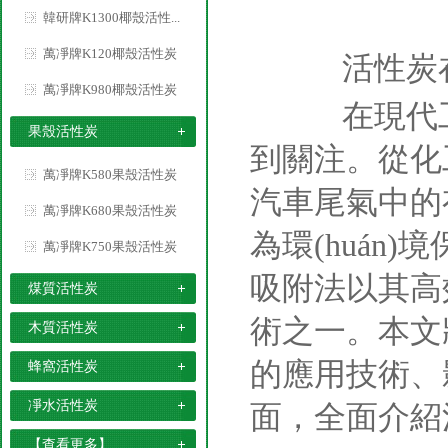
韓研牌K1300椰殼活性...
萬凈牌K120椰殼活性炭
活性炭
萬凈牌K980椰殼活性炭
在現代工業
果殼活性炭
到關注。從化
萬凈牌K580果殼活性炭
汽車尾氣中的
萬凈牌K680果殼活性炭
為環(huá
萬凈牌K750果殼活性炭
吸附法以其高
煤質活性炭
術之一。本文
木質活性炭
的應用技術、
蜂窩活性炭
凈水活性炭
面，全面介紹
【查看更多】